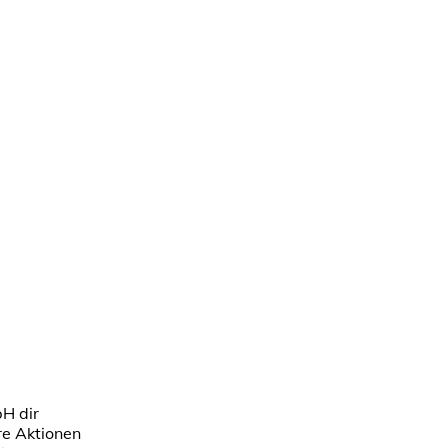
bH dir
re Aktionen