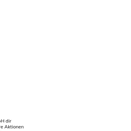
bH dir
re Aktionen